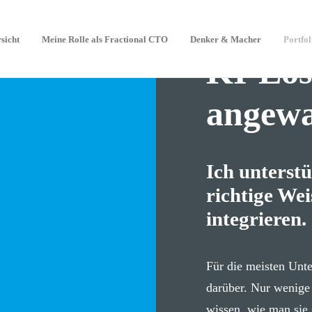
sicht
Meine Rolle als Fractional CTO
Denker & Macher
Portfo
KI-Lös
angewa
Ich unterstü
richtige We
integrieren.
Für die meisten Unte
darüber. Nur wenige
wissen, wie man sie 