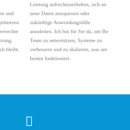
Leistung aufrechtzuerhalten, sich an
zen und
neue Daten anzupassen oder
pektieren
zukünftige Anwendungsfälle
zerrechte
anzuleiten. Ich bin für Sie da, um Ihr
tzung,
Team zu unterstützen, Systeme zu
ch bleibt.
verbessern und zu skalieren, was am
besten funktioniert.