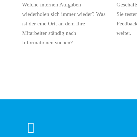
Welche internen Aufgaben
Geschäft
wiederholen sich immer wieder? Was
Sie teste
ist der eine Ort, an dem Ihre
Feedback
Mitarbeiter ständig nach
weiter.
Informationen suchen?