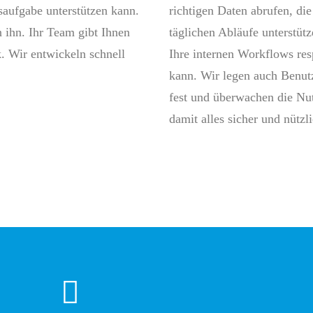
saufgabe unterstützen kann.
richtigen Daten abrufen, die
n ihn. Ihr Team gibt Ihnen
täglichen Abläufe unterstüt
. Wir entwickeln schnell
Ihre internen Workflows res
kann. Wir legen auch Benut
fest und überwachen die Nu
damit alles sicher und nützli